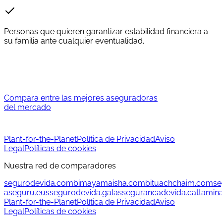
Personas que quieren garantizar estabilidad financiera a
su familia ante cualquier eventualidad.
Compara entre las mejores aseguradoras
del mercado
Plant-for-the-Planet
Política de Privacidad
Aviso
Legal
Políticas de cookies
Nuestra red de comparadores
segurodevida.com
bimayamaisha.com
bituachchaim.com
se
aseguru.eus
segurodevida.gal
assegurancadevida.cat
tamin
Plant-for-the-Planet
Política de Privacidad
Aviso
Legal
Políticas de cookies